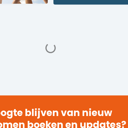
ogte blijven van nieuw
omen boeken en updates?