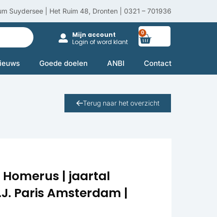
um Suydersee | Het Ruim 48, Dronten | 0321 – 701936
0
Winkelwag
Mijn account
Login of word klant
ieuws
Goede doelen
ANBI
Contact
Terug naar het overzicht
| Homerus | jaartal
.J. Paris Amsterdam |