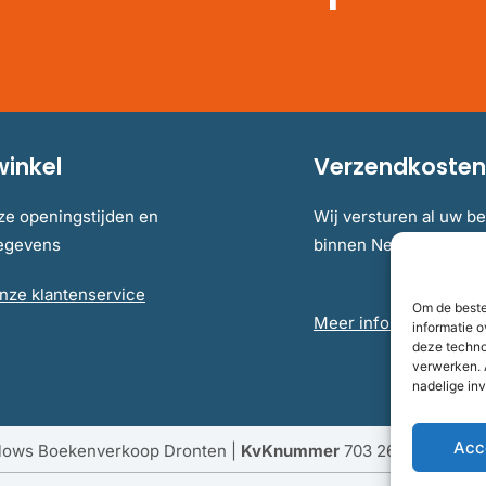
winkel
Verzendkosten 
ze openingstijden en
Wij versturen al uw be
gegevens
binnen Nederland en B
nze klantenservice
Om de beste
Meer informatie over 
informatie o
deze techno
verwerken. 
nadelige in
Acc
llows Boekenverkoop Dronten |
KvKnummer
703 267 54 |
Fisc