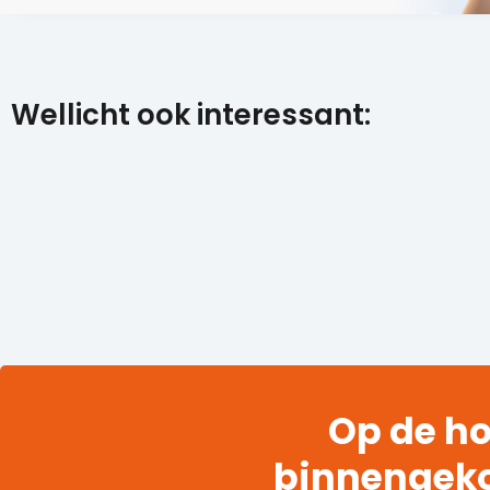
Wellicht ook interessant:
Op de ho
binnengek