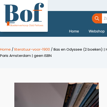
Ga
naar
Product
de
zoeken
inhoud
Home
Webshop
Home
/
literatuur-voor-1900
/ Ilias en Odyssee (2 boeken) | 
Paris Amsterdam | geen ISBN