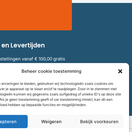
en Levertijden
stellingen vanaf € 100,00 gratis
elgië.
Beheer cookie toestemming
 ervaringen te bieden, gebruiken wij technologieën zoals cookies om
verzendkosten en levertijden
ver je apparaat op te slaan en/of te raadplegen. Door in te stemmen met
logieën kunnen wij gegevens zoals surfgedrag of unieke ID's op deze site
Als je geen toestemming geeft of uw toestemming intrekt, kan dit een
vloed hebben op bepaalde functies en mogelijkheden.
epteren
Weigeren
Bekijk voorkeuren
aalnummer
858264237