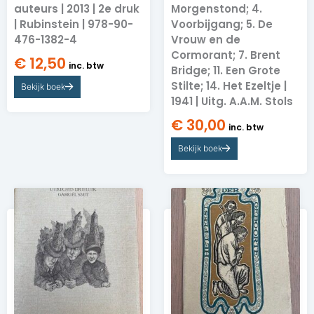
auteurs | 2013 | 2e druk
Morgenstond; 4.
| Rubinstein | 978-90-
Voorbijgang; 5. De
476-1382-4
Vrouw en de
Cormorant; 7. Brent
€
12,50
inc. btw
Bridge; 11. Een Grote
Stilte; 14. Het Ezeltje |
Bekijk boek
1941 | Uitg. A.A.M. Stols
€
30,00
inc. btw
Bekijk boek