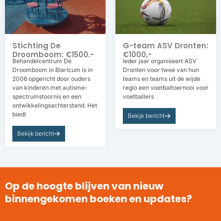
Stichting De
G-team ASV Dronten:
Droomboom: €1500.-
€1000,-
Behandelcentrum De
Ieder jaar organiseert ASV
Droomboom in Blaricum is in
Dronten voor twee van hun
2006 opgericht door ouders
teams en teams uit de wijde
van kinderen met autisme-
regio een voetbaltoernooi voor
spectrumstoornis en een
voetballers
ontwikkelingsachterstand. Het
biedt
Bekijk bericht
Bekijk bericht
Op de hoogte blijven van nieuw
binnengekomen boeken en updates?