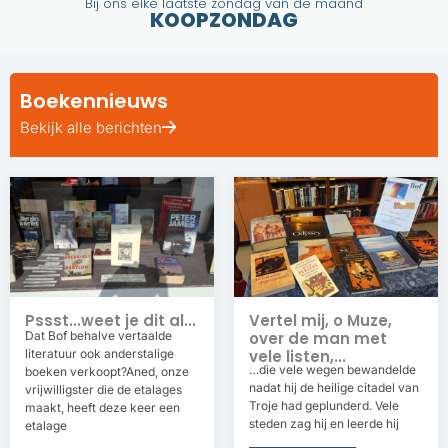
Bij ons elke laatste zondag van de maand
KOOPZONDAG
Boekennieuws
Bekijk alle berichten
Pssst...weet je dit al...
Vertel mij, o Muze,
Dat Bof behalve vertaalde
over de man met
literatuur ook anderstalige
vele listen,...
…die vele wegen bewandelde
boeken verkoopt?Aned, onze
nadat hij de heilige citadel van
vrijwilligster die de etalages
Troje had geplunderd. Vele
maakt, heeft deze keer een
steden zag hij en leerde hij
etalage