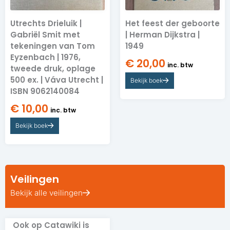
Utrechts Drieluik |
Het feest der geboorte
Gabriël Smit met
| Herman Dijkstra |
tekeningen van Tom
1949
Eyzenbach | 1976,
€
20,00
inc. btw
tweede druk, oplage
500 ex. | Váva Utrecht |
Bekijk boek
ISBN 9062140084
€
10,00
inc. btw
Bekijk boek
Veilingen
Bekijk alle veilingen
Ook op Catawiki is