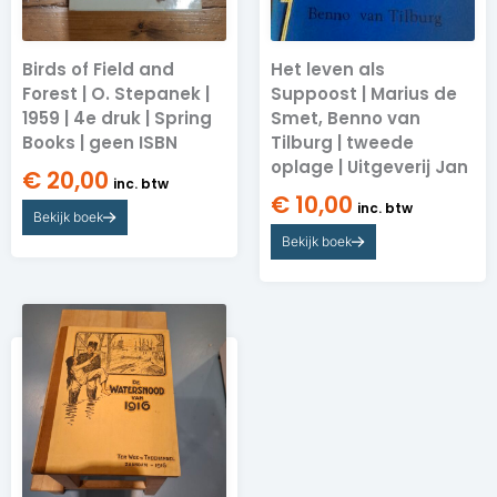
Birds of Field and
Het leven als
Forest | O. Stepanek |
Suppoost | Marius de
1959 | 4e druk | Spring
Smet, Benno van
Books | geen ISBN
Tilburg | tweede
oplage | Uitgeverij Jan
€
20,00
inc. btw
€
10,00
inc. btw
Bekijk boek
Bekijk boek