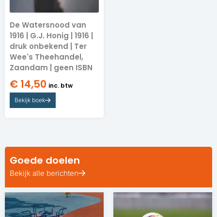
De Watersnood van
1916 | G.J. Honig | 1916 |
druk onbekend | Ter
Wee's Theehandel,
Zaandam | geen ISBN
€
14,50
inc. btw
Bekijk boek
Goede doelen
Bekijk alle berichten