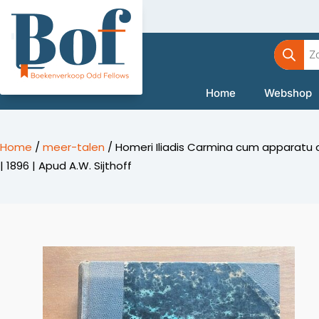
Ga
naar
Product
de
zoeken
inhoud
Home
Webshop
Home
/
meer-talen
/ Homeri Iliadis Carmina cum apparatu cr
| 1896 | Apud A.W. Sijthoff