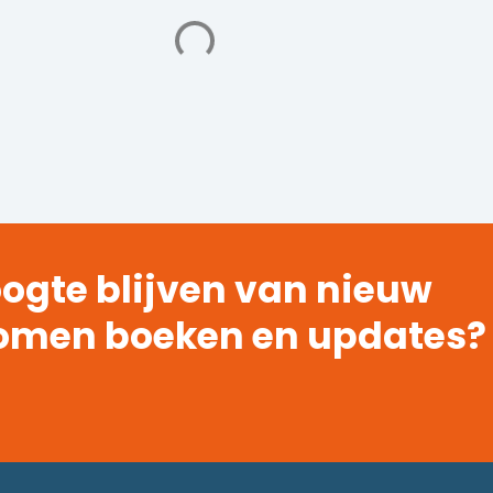
ogte blijven van nieuw
omen boeken en updates?