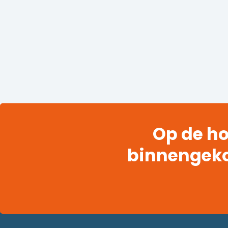
Op de ho
binnengek