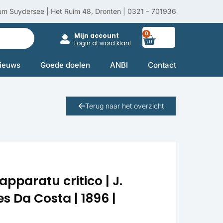
um Suydersee | Het Ruim 48, Dronten | 0321 – 701936
0
Winkelwag
Mijn account
Login of word klant
ieuws
Goede doelen
ANBI
Contact
Terug naar het overzicht
pparatu critico | J.
s Da Costa | 1896 |