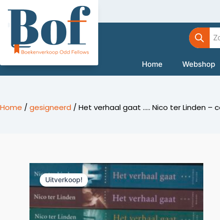
Ga
naar
Product
de
zoeken
inhoud
Home
Webshop
Home
/
gesigneerd
/ Het verhaal gaat ….. Nico ter Linden –
Uitverkoop!