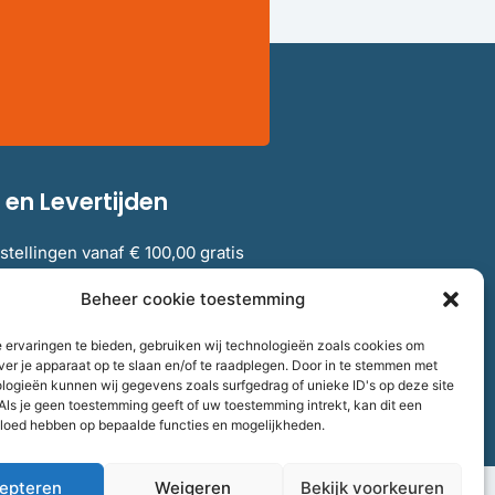
en Levertijden
stellingen vanaf € 100,00 gratis
elgië.
Beheer cookie toestemming
 ervaringen te bieden, gebruiken wij technologieën zoals cookies om
verzendkosten en levertijden
ver je apparaat op te slaan en/of te raadplegen. Door in te stemmen met
logieën kunnen wij gegevens zoals surfgedrag of unieke ID's op deze site
Als je geen toestemming geeft of uw toestemming intrekt, kan dit een
vloed hebben op bepaalde functies en mogelijkheden.
epteren
Weigeren
Bekijk voorkeuren
aalnummer
858264237