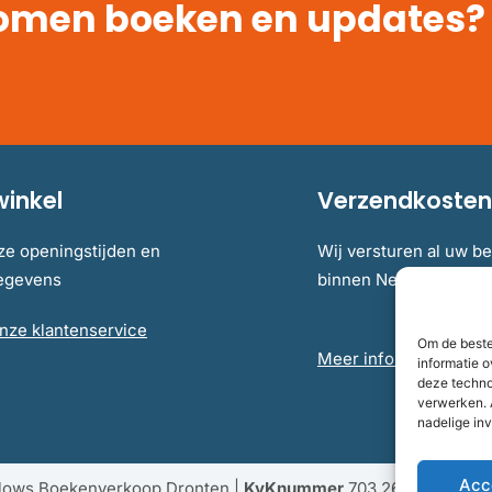
omen boeken en updates?
winkel
Verzendkosten 
ze openingstijden en
Wij versturen al uw be
gegevens
binnen Nederland en B
nze klantenservice
Om de beste
Meer informatie over 
informatie o
deze techno
verwerken. 
nadelige in
Acc
llows Boekenverkoop Dronten |
KvKnummer
703 267 54 |
Fisc