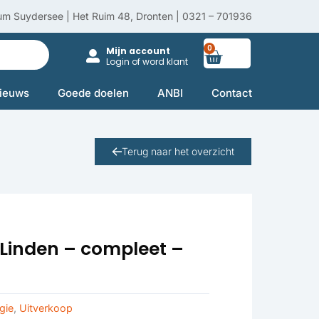
um Suydersee | Het Ruim 48, Dronten | 0321 – 701936
0
Winkelwag
Mijn account
Login of word klant
ieuws
Goede doelen
ANBI
Contact
Terug naar het overzicht
r Linden – compleet –
gie
,
Uitverkoop