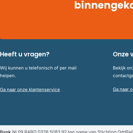
binnengek
Heeft u vragen?
Onze 
Wij kunnen u telefonisch of per mail
Bekijk on
helpen.
contact
Ga naar o
Ga naar onze klantenservice
Bank
NL09 RABO 0326 5083 92 ten name van Stichting OddFe