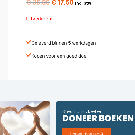
Oorspronkelijke
Huidige
€
35,00
€
17,50
inc. btw
prijs
prijs
was:
is:
Uitverkocht
€ 35,00.
€ 17,50.
Geleverd binnen 5 werkdagen
Kopen voor een goed doel
Steun ons doel en
DONEER BOEKEN
Doneer boeken