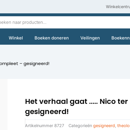
Winkelcentr
en
Winkel
Boeken doneren
Veilingen
Boekenn
 compleet – gesigneerd!
Het verhaal gaat ….. Nico te
gesigneerd!
Artikelnummer
8727
Categorieën
gesigneerd
,
theolo