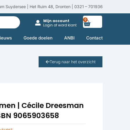
um Suydersee | Het Ruim 48, Dronten | 0321 – 701936
0
Winkelwag
Mijn account
Login of word klant
ieuws
Goede doelen
ANBI
Contact
Terug naar het overzicht
omen | Cécile Dreesman
| ISBN 9065903658
-kunst