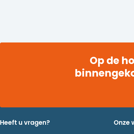
Op de ho
binnengek
Heeft u vragen?
Onze 