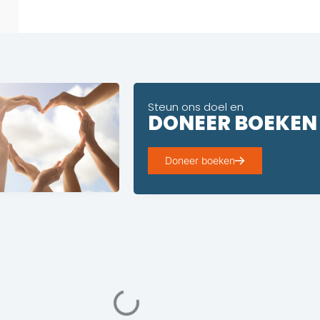
Steun ons doel en
DONEER BOEKEN
Doneer boeken