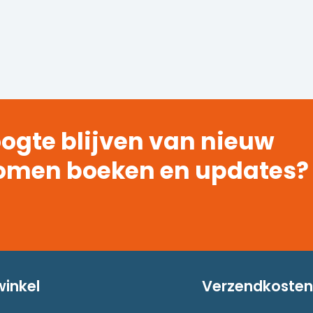
ogte blijven van nieuw
omen boeken en updates?
winkel
Verzendkosten 