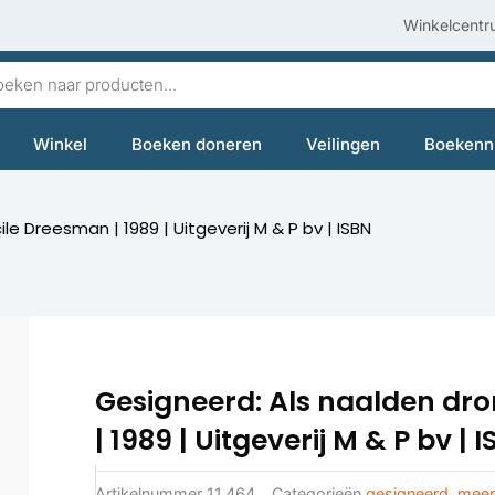
Winkelcentr
en
Winkel
Boeken doneren
Veilingen
Boekenn
e Dreesman | 1989 | Uitgeverij M & P bv | ISBN
Gesigneerd: Als naalden dr
| 1989 | Uitgeverij M & P bv 
Artikelnummer
11.464
Categorieën
gesigneerd
,
meer