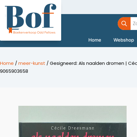
Ga
naar
Product
de
zoeken
inhoud
Home
Webshop
Home
/
meer-kunst
/ Gesigneerd: Als naalden dromen | Cécil
9065903658