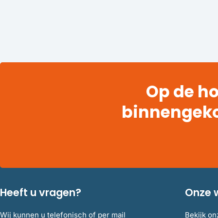
Op de ho
binnengek
Heeft u vragen?
Onze 
Wij kunnen u telefonisch of per mail
Bekijk on