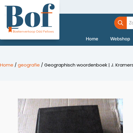
Ga
naar
Product
de
zoeken
inhoud
Home
Webshop
Home
/
geografie
/ Geographisch woordenboek | J. Kramers J