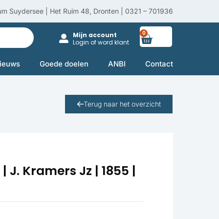
um Suydersee | Het Ruim 48, Dronten | 0321 – 701936
0
Winkelwag
Mijn account
Login of word klant
ieuws
Goede doelen
ANBI
Contact
Terug naar het overzicht
J. Kramers Jz | 1855 |