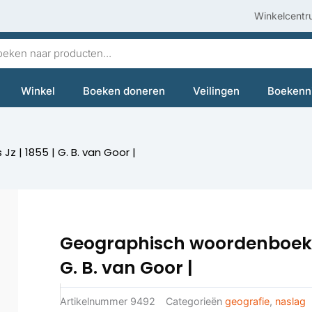
Winkelcentr
en
Winkel
Boeken doneren
Veilingen
Boekenn
z | 1855 | G. B. van Goor |
Geographisch woordenboek | 
G. B. van Goor |
Artikelnummer
9492
Categorieën
geografie
,
naslag