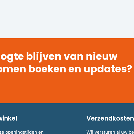
ogte blijven van nieuw
omen boeken en updates?
winkel
Verzendkosten 
ze openingstijden en
Wij versturen al uw be