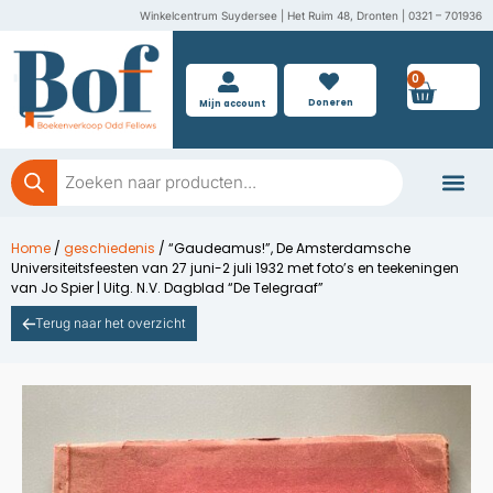
Ga
Winkelcentrum Suydersee | Het Ruim 48, Dronten | 0321 – 701936
naar
de
0
Wink
inhoud
Doneren
Mijn account
Producten
zoeken
Boeken doner
Home
/
geschiedenis
/ “Gaudeamus!”, De Amsterdamsche
Universiteitsfeesten van 27 juni-2 juli 1932 met foto’s en teekeningen
van Jo Spier | Uitg. N.V. Dagblad “De Telegraaf”
Terug naar het overzicht