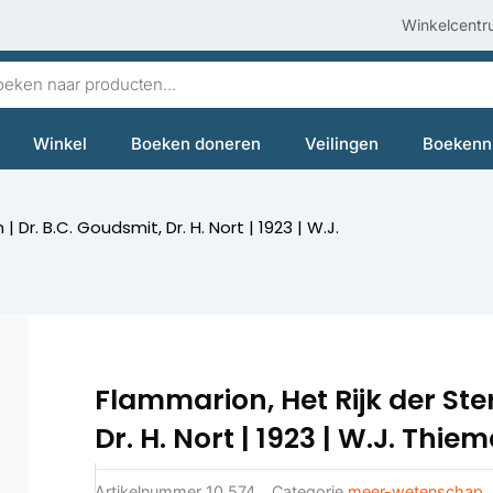
Winkelcentr
en
Winkel
Boeken doneren
Veilingen
Boekenn
| Dr. B.C. Goudsmit, Dr. H. Nort | 1923 | W.J.
Flammarion, Het Rijk der Ster
Dr. H. Nort | 1923 | W.J. Thie
Artikelnummer
10.574
Categorie
meer-wetenschap