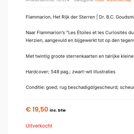
Flammarion, Het Rijk der Sterren | Dr. B.C. Goudsmit
Naar Flammarion’s “Les Étoiles et les Curiosités du
Herzien, aangevuld en bijgewerkt tot op den tegenw
Met twintig groote sterrenkaarten en talrijke klein
Hardcover; 548 pag.; zwart-wit illustraties
Conditie: goed; rug beschadigd/gescheurd; scheur
€
19,50
inc. btw
Uitverkocht