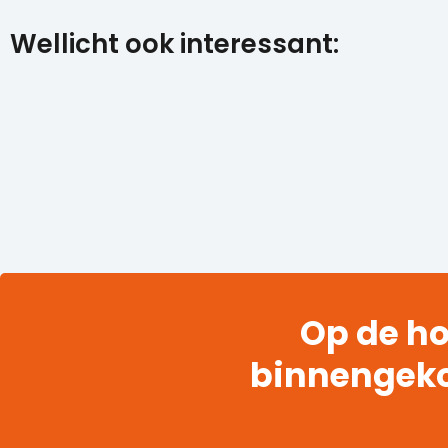
Wellicht ook interessant:
Op de ho
binnengek