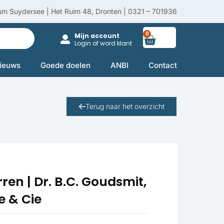
um Suydersee | Het Ruim 48, Dronten | 0321 – 701936
0
Winkelwag
Mijn account
Login of word klant
ieuws
Goede doelen
ANBI
Contact
Terug naar het overzicht
ren | Dr. B.C. Goudsmit,
me & Cie