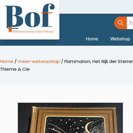
Ga
naar
Product
de
zoeken
inhoud
Home
Webshop
Home
/
meer-wetenschap
/ Flammarion, Het Rijk der Sterren 
Thieme & Cie