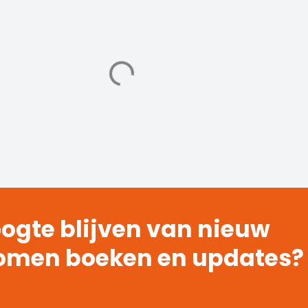
ogte blijven van nieuw
omen boeken en updates?