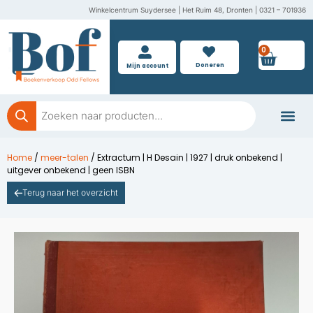
Ga
Winkelcentrum Suydersee | Het Ruim 48, Dronten | 0321 – 701936
naar
de
0
Wink
inhoud
Doneren
Mijn account
Producten
zoeken
Boeken doner
Home
/
meer-talen
/ Extractum | H Desain | 1927 | druk onbekend |
uitgever onbekend | geen ISBN
Terug naar het overzicht