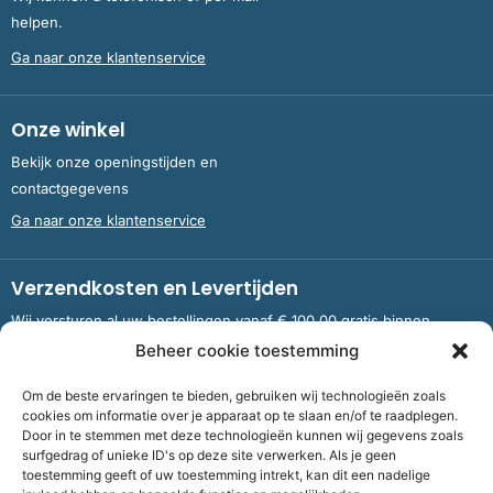
helpen.
Ga naar onze klantenservice
Onze winkel
Bekijk onze openingstijden en
contactgegevens
Ga naar onze klantenservice
Verzendkosten en Levertijden
Wij versturen al uw bestellingen vanaf € 100,00 gratis binnen
Nederland en België.
Beheer cookie toestemming
Om de beste ervaringen te bieden, gebruiken wij technologieën zoals
Meer informatie over verzendkosten en levertijden
cookies om informatie over je apparaat op te slaan en/of te raadplegen.
Door in te stemmen met deze technologieën kunnen wij gegevens zoals
surfgedrag of unieke ID's op deze site verwerken. Als je geen
toestemming geeft of uw toestemming intrekt, kan dit een nadelige
Bank
NL09 RABO 0326 5083 92 ten name van Stichting OddFellows