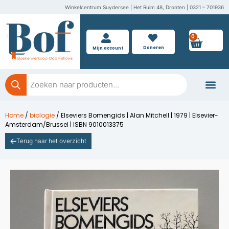
Ga
Winkelcentrum Suydersee | Het Ruim 48, Dronten | 0321 – 701936
naar
de
0
Wink
inhoud
Doneren
Mijn account
Producten
zoeken
Boeken doner
Home
/
biologie
/ Elseviers Bomengids | Alan Mitchell | 1979 | Elsevier-
Amsterdam/Brussel | ISBN 9010013375
Terug naar het overzicht