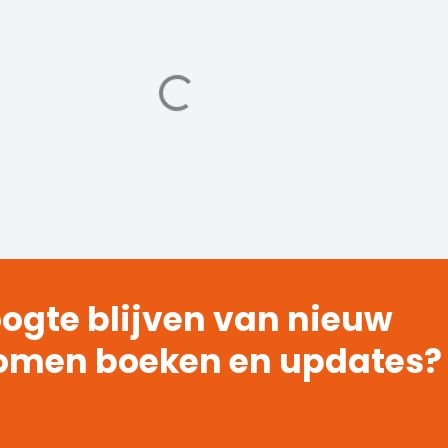
ogte blijven van nieuw
omen boeken en updates?