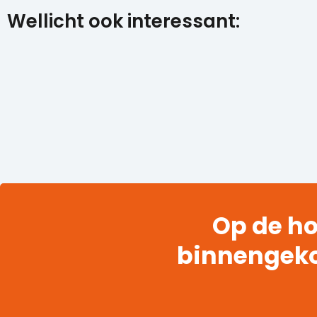
Wellicht ook interessant:
Op de ho
binnengek