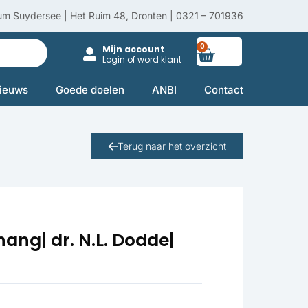
um Suydersee | Het Ruim 48, Dronten | 0321 – 701936
0
Winkelwag
Mijn account
Login of word klant
ieuws
Goede doelen
ANBI
Contact
Terug naar het overzicht
ng| dr. N.L. Dodde|