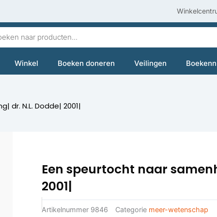
Winkelcentr
en
Winkel
Boeken doneren
Veilingen
Boekenn
 dr. N.L. Dodde| 2001|
Een speurtocht naar samenha
2001|
Artikelnummer
9846
Categorie
meer-wetenschap