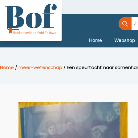
Ga
naar
Product
de
zoeken
inhoud
Home
Webshop
Home
/
meer-wetenschap
/ Een speurtocht naar samenhang|