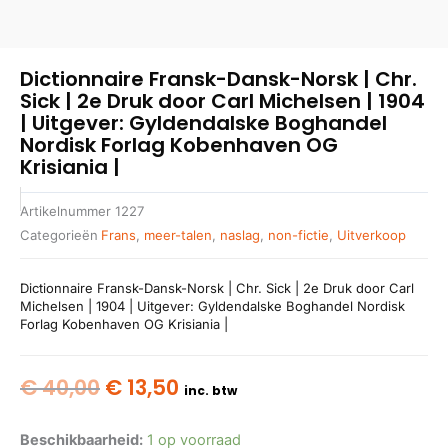
Dictionnaire Fransk-Dansk-Norsk | Chr.
Sick | 2e Druk door Carl Michelsen | 1904
| Uitgever: Gyldendalske Boghandel
Nordisk Forlag Kobenhaven OG
Krisiania |
Artikelnummer
1227
Categorieën
Frans
,
meer-talen
,
naslag
,
non-fictie
,
Uitverkoop
Dictionnaire Fransk-Dansk-Norsk | Chr. Sick | 2e Druk door Carl
Michelsen | 1904 | Uitgever: Gyldendalske Boghandel Nordisk
Forlag Kobenhaven OG Krisiania |
Oorspronkelijke
Huidige
€
40,00
€
13,50
inc. btw
prijs
prijs
was:
is:
Beschikbaarheid:
1 op voorraad