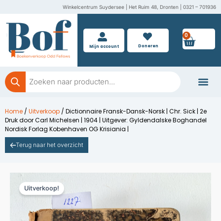
Ga
Winkelcentrum Suydersee | Het Ruim 48, Dronten | 0321 – 701936
naar
de
0
Wink
inhoud
Doneren
Mijn account
Producten
zoeken
Boeken doner
Home
/
Uitverkoop
/ Dictionnaire Fransk-Dansk-Norsk | Chr. Sick | 2e
Druk door Carl Michelsen | 1904 | Uitgever: Gyldendalske Boghandel
Nordisk Forlag Kobenhaven OG Krisiania |
Terug naar het overzicht
Uitverkoop!