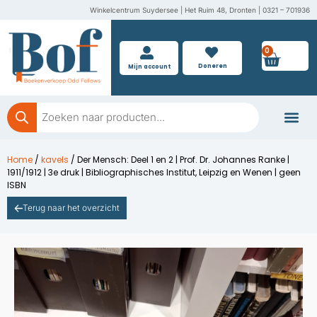
Ga
Winkelcentrum Suydersee | Het Ruim 48, Dronten | 0321 – 701936
naar
de
0
Wink
inhoud
Doneren
Mijn account
Producten
zoeken
Boeken doner
Home
/
kavels
/ Der Mensch: Deel 1 en 2 | Prof. Dr. Johannes Ranke |
1911/1912 | 3e druk | Bibliographisches Institut, Leipzig en Wenen | geen
ISBN
Terug naar het overzicht