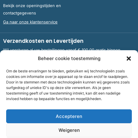
Bekijk onze openingstijden en
contactgegevens
Ga naar onze klantenservice
Verzendkosten en Levertijden
Wij versturen al uw bestellingen vanaf € 100,00 gratis binnen
Nederland en België.
Beheer cookie toestemming
Om de beste ervaringen te bieden, gebruiken wij technologieën zoals
Meer informatie over verzendkosten en levertijden
cookies om informatie over je apparaat op te slaan en/of te raadplegen.
Door in te stemmen met deze technologieën kunnen wij gegevens zoals
surfgedrag of unieke ID's op deze site verwerken. Als je geen
toestemming geeft of uw toestemming intrekt, kan dit een nadelige
Bank
NL09 RABO 0326 5083 92 ten name van Stichting OddFellows
invloed hebben op bepaalde functies en mogelijkheden.
Boekenverkoop Dronten |
KvKnummer
703 267 54 |
Fiscaalnummer
858264237
Accepteren
©
2026
Bof Boekenverkoop Odd Fellows
Weigeren
Algemene voorwaarden
|
Cookies
|
Privacy
| Realisatie: