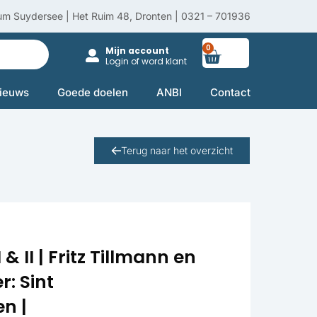
um Suydersee | Het Ruim 48, Dronten | 0321 – 701936
0
Winkelwag
Mijn account
Login of word klant
ieuws
Goede doelen
ANBI
Contact
Terug naar het overzicht
 II | Fritz Tillmann en
r: Sint
n |