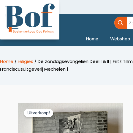
Ga
naar
Product
de
zoeken
inhoud
Home
Webshop
Home
/
religies
/ De zondagsevangeliën Deel I & II | Fritz Til
Franciscusuitgeverij Mechelen |
Uitverkoop!