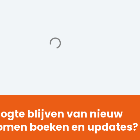
ogte blijven van nieuw
omen boeken en updates?