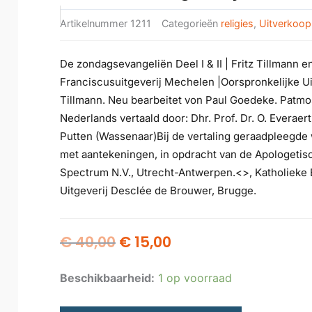
Artikelnummer
1211
Categorieën
religies
,
Uitverkoop
De zondagsevangeliën Deel I & II | Fritz Tillmann e
Franciscusuitgeverij Mechelen |Oorspronkelijke Ui
Tillmann. Neu bearbeitet von Paul Goedeke. Patmos
Nederlands vertaald door: Dhr. Prof. Dr. O. Everaert
Putten (Wassenaar)Bij de vertaling geraadpleegde w
met aantekeningen, in opdracht van de Apologetisc
Spectrum N.V., Utrecht-Antwerpen.<>, Katholieke Bi
Uitgeverij Desclée de Brouwer, Brugge.
Oorspronkelijke
Huidige
€
40,00
€
15,00
prijs
prijs
was:
is:
Beschikbaarheid:
1 op voorraad
€ 40,00.
€ 15,00.