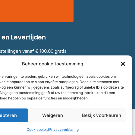
en Levertijden
stellingen vanaf € 100,00 gratis
elgië.
Beheer cookie toestemming
 ervaringen te bieden, gebruiken wij technologieën zoals cookies om
verzendkosten en levertijden
ver je apparaat op te slaan en/of te raadplegen. Door in te stemmen met
logieën kunnen wij gegevens zoals surfgedrag of unieke ID's op deze site
Als je geen toestemming geeft of uw toestemming intrekt, kan dit een
vloed hebben op bepaalde functies en mogelijkheden.
epteren
Weigeren
Bekijk voorkeuren
aalnummer
858264237
F
I
T
Volg ons
Cookiebeleid
Privacyverklaring
a
n
w