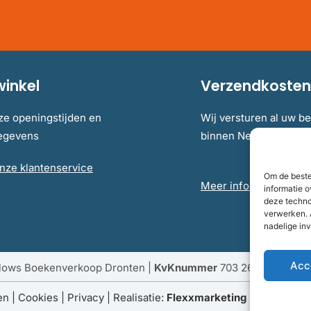
winkel
Verzendkosten 
ze openingstijden en
Wij versturen al uw be
gegevens
binnen Nederland en B
nze klantenservice
Om de beste
Meer informatie over 
informatie o
deze techno
verwerken. 
nadelige in
Acc
llows Boekenverkoop Dronten |
KvKnummer
703 267 54 |
Fisc
en
|
Cookies
|
Privacy
| Realisatie:
Flexxmarketing