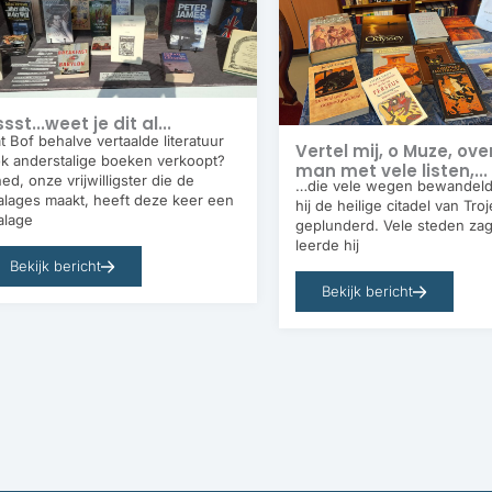
sst...weet je dit al...
t Bof behalve vertaalde literatuur
Vertel mij, o Muze, ove
k anderstalige boeken verkoopt?
man met vele listen,...
ed, onze vrijwilligster die de
…die vele wegen bewandeld
alages maakt, heeft deze keer een
hij de heilige citadel van Tro
alage
geplunderd. Vele steden zag
leerde hij
Bekijk bericht
Bekijk bericht