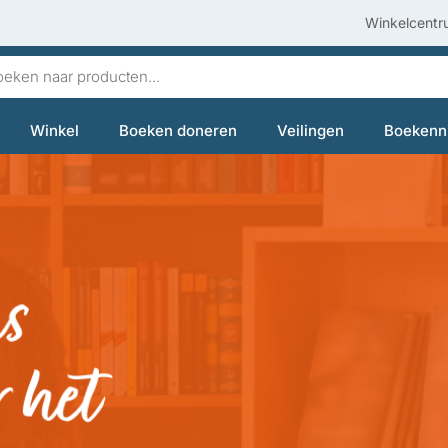
Winkelcentr
en
Winkel
Boeken doneren
Veilingen
Boekenn