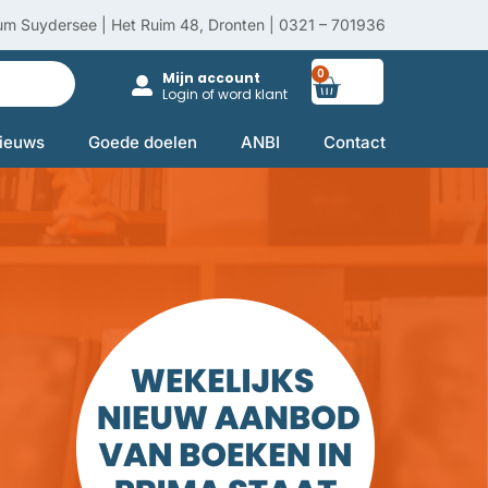
um Suydersee | Het Ruim 48, Dronten | 0321 – 701936
0
Winkelwag
Mijn account
Login of word klant
ieuws
Goede doelen
ANBI
Contact