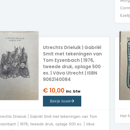
Morge
Cormo
Ezelt
Utrechts Drieluik | Gabriël
Smit met tekeningen van
Tom Eyzenbach | 1976,
tweede druk, oplage 500
ex. | Váva Utrecht | ISBN
9062140084
€
10,00
inc. btw
Bekijk boek
Het f
trechts Drieluik | Gabriël Smit met tekeningen van Tom
yzenbach | 1976, tweede druk, oplage 500 ex. | Váva