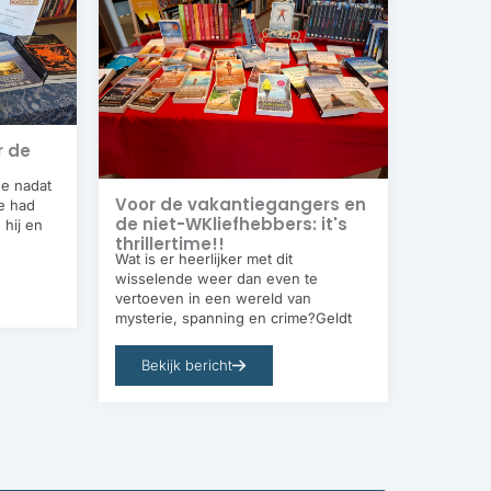
r de
e nadat
Voor de vakantiegangers en
je had
de niet-WKliefhebbers: it's
 hij en
thrillertime!!
Wat is er heerlijker met dit
wisselende weer dan even te
vertoeven in een wereld van
mysterie, spanning en crime?Geldt
Bekijk bericht