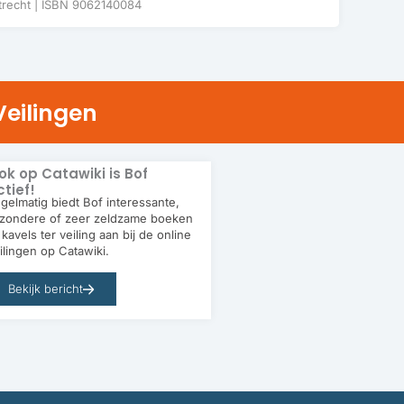
trecht | ISBN 9062140084
Veilingen
ok op Catawiki is Bof
tief!
gelmatig biedt Bof interessante,
jzondere of zeer zeldzame boeken
 kavels ter veiling aan bij de online
ilingen op Catawiki.
Bekijk bericht