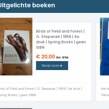
Uitgelichte boeken
Birds of Field and Forest |
O. Stepanek | 1959 | 4e
druk | Spring Books | geen
ISBN
€
20,00
inc. btw
Bekijk boek
rds of Field and Forest | O. Stepanek | 1959 | 4e druk |
Het l
pring Books | geen ISBN
Tilbu