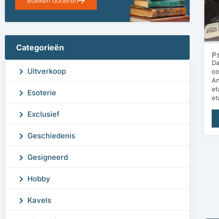
Boeken doneren
Categorieën
Ps
Da
Uitverkoop
oo
An
et
Esoterie
et
Exclusief
Geschiedenis
Gesigneerd
Hobby
Kavels