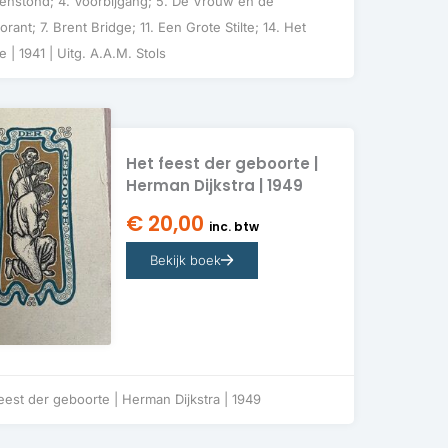
nstond; 4. Voorbijgang; 5. De Vrouw en de
rant; 7. Brent Bridge; 11. Een Grote Stilte; 14. Het
je | 1941 | Uitg. A.A.M. Stols
Het feest der geboorte |
Herman Dijkstra | 1949
€
20,00
inc. btw
Bekijk boek
eest der geboorte | Herman Dijkstra | 1949