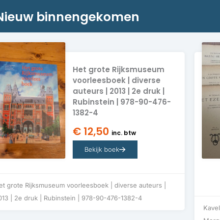
Nieuw binnengekomen​​
Het grote Rijksmuseum
voorleesboek | diverse
auteurs | 2013 | 2e druk |
Rubinstein | 978-90-476-
1382-4
€
12,50
inc. btw
Bekijk boek
et grote Rijksmuseum voorleesboek | diverse auteurs |
013 | 2e druk | Rubinstein | 978-90-476-1382-4
Kavel