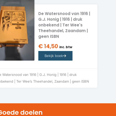
De Watersnood van 1916 |
G.J. Honig | 1916 | druk
onbekend | Ter Wee's
Theehandel, Zaandam |
geen ISBN
€
14,50
inc. btw
Bekijk boek
e Watersnood van 1916 | G.J. Honig | 1916 | druk
nbekend | Ter Wee’s Theehandel, Zaandam | geen ISBN
Goede doelen