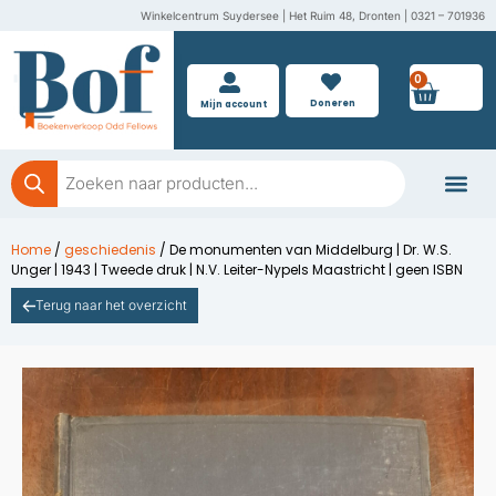
Ga
Winkelcentrum Suydersee | Het Ruim 48, Dronten | 0321 – 701936
naar
de
0
Wink
inhoud
Doneren
Mijn account
Producten
zoeken
Boeken doner
Home
/
geschiedenis
/ De monumenten van Middelburg | Dr. W.S.
Unger | 1943 | Tweede druk | N.V. Leiter-Nypels Maastricht | geen ISBN
Terug naar het overzicht