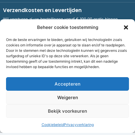
Verzendkosten en Levertijden
Wij versturen al uw bestellingen vanaf € 100,00 gratis binnen
Nederland en België.
Beheer cookie toestemming
Om de beste ervaringen te bieden, gebruiken wij technologieën zoals
Meer informatie over verzendkosten en levertijden
cookies om informatie over je apparaat op te slaan en/of te raadplegen.
Door in te stemmen met deze technologieën kunnen wij gegevens zoals
surfgedrag of unieke ID's op deze site verwerken. Als je geen
toestemming geeft of uw toestemming intrekt, kan dit een nadelige
Bank
NL09 RABO 0326 5083 92 ten name van Stichting OddFellows
invloed hebben op bepaalde functies en mogelijkheden.
Boekenverkoop Dronten |
KvKnummer
703 267 54 |
Fiscaalnummer
858264237
Accepteren
©
2026
Bof Boekenverkoop Odd Fellows
Weigeren
Algemene voorwaarden
|
Cookies
|
Privacy
| Realisatie:
Flexxmarketing
Bekijk voorkeuren
F
I
T
Volg ons
Cookiebeleid
Privacyverklaring
a
n
w
c
s
i