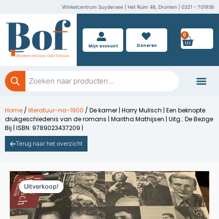
Ga
Winkelcentrum Suydersee | Het Ruim 48, Dronten | 0321 – 701936
naar
de
0
Wink
inhoud
Doneren
Mijn account
Producten
zoeken
Boeken doner
Home
/
literatuur-na-1900
/ De kamer | Harry Mulisch | Een beknopte
drukgeschiedenis van de romans | Maritha Mathijsen | Uitg.: De Bezige
Bij | ISBN: 9789023437209 |
Terug naar het overzicht
Uitverkoop!