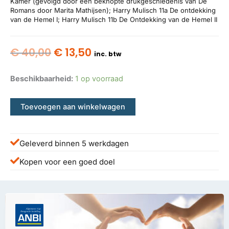
Kamer (gevolgd door een beknopte drukgeschiedenis van De
Romans door Marita Mathijsen); Harry Mulisch 11a De ontdekking
van de Hemel I; Harry Mulisch 11b De Ontdekking van de Hemel II
Oorspronkelijke
Huidige
€
40,00
€
13,50
inc. btw
prijs
prijs
was:
is:
Beschikbaarheid:
1 op voorraad
€ 40,00.
€ 13,50.
Toevoegen aan winkelwagen
Geleverd binnen 5 werkdagen
Kopen voor een goed doel