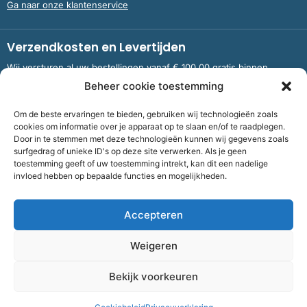
Ga naar onze klantenservice
Verzendkosten en Levertijden
Wij versturen al uw bestellingen vanaf € 100,00 gratis binnen
Nederland en België.
Beheer cookie toestemming
Om de beste ervaringen te bieden, gebruiken wij technologieën zoals
Meer informatie over verzendkosten en levertijden
cookies om informatie over je apparaat op te slaan en/of te raadplegen.
Door in te stemmen met deze technologieën kunnen wij gegevens zoals
surfgedrag of unieke ID's op deze site verwerken. Als je geen
toestemming geeft of uw toestemming intrekt, kan dit een nadelige
Bank
NL09 RABO 0326 5083 92 ten name van Stichting OddFellows
invloed hebben op bepaalde functies en mogelijkheden.
Boekenverkoop Dronten |
KvKnummer
703 267 54 |
Fiscaalnummer
858264237
Accepteren
©
2026
Bof Boekenverkoop Odd Fellows
Weigeren
Algemene voorwaarden
|
Cookies
|
Privacy
| Realisatie:
Flexxmarketing
Bekijk voorkeuren
F
I
T