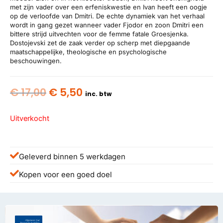
met zijn vader over een erfeniskwestie en Ivan heeft een oogje
op de verloofde van Dmitri. De echte dynamiek van het verhaal
wordt in gang gezet wanneer vader Fjodor en zoon Dmitri een
bittere strijd uitvechten voor de femme fatale Groesjenka.
Dostojevski zet de zaak verder op scherp met diepgaande
maatschappelijke, theologische en psychologische
beschouwingen.
Oorspronkelijke
Huidige
€
17,00
€
5,50
inc. btw
prijs
prijs
was:
is:
Uitverkocht
€ 17,00.
€ 5,50.
Geleverd binnen 5 werkdagen
Kopen voor een goed doel