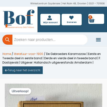
Ga
Winkelcentrum Suydersee | Het Ruim 48, Dronten | 0321 – 701936
naar
de
0
Wink
inhoud
Doneren
Mijn account
Producten
zoeken
Boeken doner
Home
/
literatuur-voor-1900
/ De Gebroeders Karamazow | Eerste en
Tweede deel in eerste band | Derde en vierde deel in tweede band | F.
Dostojevski | Uitgever: Hollandsch uitgeversfonds Amsterdam |
Terug naar het overzicht
Uitverkoop!