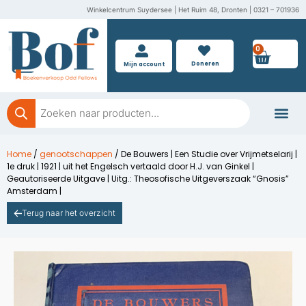
Ga
Winkelcentrum Suydersee | Het Ruim 48, Dronten | 0321 – 701936
naar
de
0
Wink
inhoud
Doneren
Mijn account
Producten
zoeken
Boeken doner
Home
/
genootschappen
/ De Bouwers | Een Studie over Vrijmetselarij |
1e druk | 1921 | uit het Engelsch vertaald door H.J. van Ginkel |
Geautoriseerde Uitgave | Uitg.: Theosofische Uitgeverszaak “Gnosis”
Amsterdam |
Terug naar het overzicht