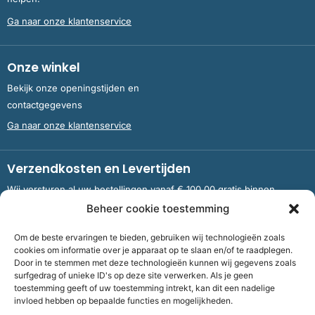
Ga naar onze klantenservice
Onze winkel
Bekijk onze openingstijden en
contactgegevens
Ga naar onze klantenservice
Verzendkosten en Levertijden
Wij versturen al uw bestellingen vanaf € 100,00 gratis binnen
Nederland en België.
Beheer cookie toestemming
Om de beste ervaringen te bieden, gebruiken wij technologieën zoals
Meer informatie over verzendkosten en levertijden
cookies om informatie over je apparaat op te slaan en/of te raadplegen.
Door in te stemmen met deze technologieën kunnen wij gegevens zoals
surfgedrag of unieke ID's op deze site verwerken. Als je geen
toestemming geeft of uw toestemming intrekt, kan dit een nadelige
Bank
NL09 RABO 0326 5083 92 ten name van Stichting OddFellows
invloed hebben op bepaalde functies en mogelijkheden.
Boekenverkoop Dronten |
KvKnummer
703 267 54 |