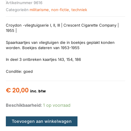
Artikelnummer
9616
Categorieën
militarisme
,
non-fictie
,
techniek
Croydon -vliegtuigserie I, II, III | Crescent Cigarette Company |
1955 |
Spaarkaartjes van vliegtuigen die in boekjes geplakt konden
worden. Boekjes dateren van 1953-1955
In deel 3 ontbreken kaartjes 143, 154, 186
Conditie: goed
€
20,00
inc. btw
Beschikbaarheid:
1 op voorraad
Toevoegen aan winkelwagen