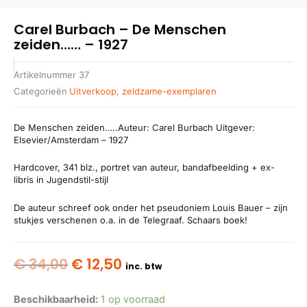
Carel Burbach – De Menschen
zeiden…… – 1927
Artikelnummer
37
Categorieën
Uitverkoop
,
zeldzame-exemplaren
De Menschen zeiden…..Auteur: Carel Burbach Uitgever:
Elsevier/Amsterdam – 1927
Hardcover, 341 blz., portret van auteur, bandafbeelding + ex-
libris in Jugendstil-stijl
De auteur schreef ook onder het pseudoniem Louis Bauer – zijn
stukjes verschenen o.a. in de Telegraaf. Schaars boek!
Oorspronkelijke
Huidige
€
34,00
€
12,50
inc. btw
prijs
prijs
was:
is:
Beschikbaarheid:
1 op voorraad