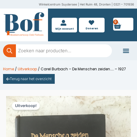
Ga
Winkelcentrum Suydersee | Het Ruim 48, Dronten | 0321 – 701936
naar
de
0
Wink
inhoud
Doneren
Mijn account
Producten
zoeken
Boeken doner
Home
/
Uitverkoop
/ Carel Burbach – De Menschen zeiden…… – 1927
Terug naar het overzicht
Uitverkoop!