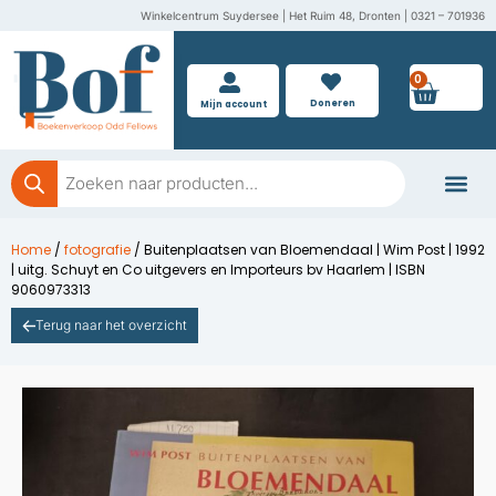
Ga
Winkelcentrum Suydersee | Het Ruim 48, Dronten | 0321 – 701936
naar
de
0
Wink
inhoud
Doneren
Mijn account
Producten
zoeken
Boeken doner
Home
/
fotografie
/ Buitenplaatsen van Bloemendaal | Wim Post | 1992
| uitg. Schuyt en Co uitgevers en Importeurs bv Haarlem | ISBN
9060973313
Terug naar het overzicht