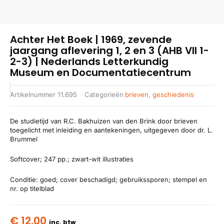
Achter Het Boek | 1969, zevende
jaargang aflevering 1, 2 en 3 (AHB VII 1-
2-3) | Nederlands Letterkundig
Museum en Documentatiecentrum
Artikelnummer
11.695
Categorieën
brieven
,
geschiedenis
De studietijd van R.C. Bakhuizen van den Brink door brieven
toegelicht met inleiding en aantekeningen, uitgegeven door dr. L.
Brummel
Softcover; 247 pp.; zwart-wit illustraties
Conditie: goed; cover beschadigd; gebruikssporen; stempel en
nr. op titelblad
€
12,00
inc. btw