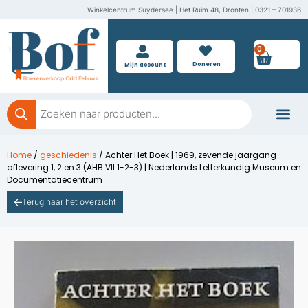
Ga
Winkelcentrum Suydersee | Het Ruim 48, Dronten | 0321 – 701936
naar
de
0
Wink
inhoud
Doneren
Mijn account
Producten
zoeken
Boeken doner
Home
/
geschiedenis
/ Achter Het Boek | 1969, zevende jaargang
aflevering 1, 2 en 3 (AHB VII 1-2-3) | Nederlands Letterkundig Museum en
Documentatiecentrum
Terug naar het overzicht