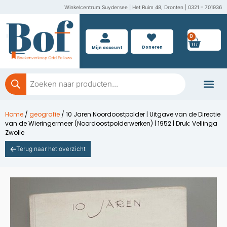
Ga
Winkelcentrum Suydersee | Het Ruim 48, Dronten | 0321 – 701936
naar
de
0
Wink
inhoud
Doneren
Mijn account
Producten
zoeken
Boeken doner
Home
/
geografie
/ 10 Jaren Noordoostpolder | Uitgave van de Directie
van de Wieringermeer (Noordoostpolderwerken) | 1952 | Druk: Vellinga
Zwolle
Terug naar het overzicht