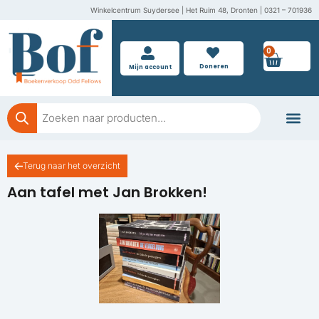
Ga
Winkelcentrum Suydersee | Het Ruim 48, Dronten | 0321 – 701936
naar
de
0
Wink
inhoud
Doneren
Mijn account
Producten
zoeken
Boeken doner
Terug naar het overzicht
Aan tafel met Jan Brokken!