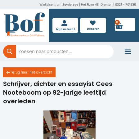
Ga
Winkelcentrum Suydersee | Het Ruim 48, Dronten | 0321 – 701936
naar
de
0
Wink
inhoud
Doneren
Mijn account
Producten
zoeken
Boeken doner
Terug naar het overzicht
Schrijver, dichter en essayist Cees
Nooteboom op 92-jarige leeftijd
overleden