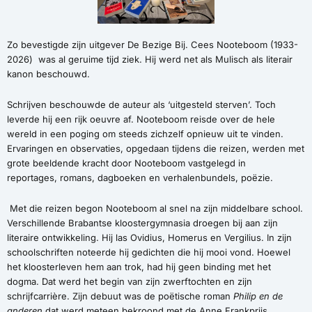
Zo bevestigde zijn uitgever De Bezige Bij. Cees Nooteboom (1933-
2026) was al geruime tijd ziek. Hij werd net als Mulisch als literair
kanon beschouwd.
Schrijven beschouwde de auteur als ‘uitgesteld sterven’. Toch
leverde hij een rijk oeuvre af. Nooteboom reisde over de hele
wereld in een poging om steeds zichzelf opnieuw uit te vinden.
Ervaringen en observaties, opgedaan tijdens die reizen, werden met
grote beeldende kracht door Nooteboom vastgelegd in
reportages, romans, dagboeken en verhalenbundels, poëzie.
Met die reizen begon Nooteboom al snel na zijn middelbare school.
Verschillende Brabantse kloostergymnasia droegen bij aan zijn
literaire ontwikkeling. Hij las Ovidius, Homerus en Vergilius. In zijn
schoolschriften noteerde hij gedichten die hij mooi vond. Hoewel
het kloosterleven hem aan trok, had hij geen binding met het
dogma. Dat werd het begin van zijn zwerftochten en zijn
schrijfcarrière. Zijn debuut was de poëtische roman
Philip en de
anderen
dat werd meteen bekroond met de Anne Frankprijs.