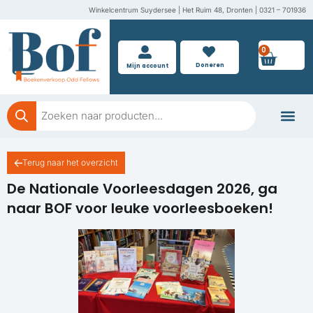
Ga
Winkelcentrum Suydersee | Het Ruim 48, Dronten | 0321 – 701936
naar
de
0
Wink
inhoud
Doneren
Mijn account
Producten
zoeken
Boeken doner
Terug naar het overzicht
De Nationale Voorleesdagen 2026, ga
naar BOF voor leuke voorleesboeken!